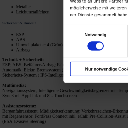
Website an unsere Partner fü
Metallic
möglicherweise mit weiteren
Leichtmetallfelgen
der Dienste gesammelt habe
Sicherheit & Umwelt
Einwilligungsauswahl
ESP
Notwendig
ABS
Umweltplakette: 4 (Grün)
Airbags
Technik + Sicherheit:
ESP; ABS; Beifahrer-Airbag; Fahrerairbag; Seiten-Airbags; Fahrerai
Nur notwendige Cook
Automatik; Elektr. Bremssystem (EBS); Gurtstraffer; Feststellbremse
Sicherheits-System ( IPS-Intelligent Protection System )
Multimedia:
Navigationssystem; Intelligente Geschwindigkeitsbegrenzer mit Tem
Sync3 mit AppLink und 8' - Touchscreen
Assistenzsysteme:
Berganfahrassistent; Müdigkeitserkennung; Verkehrszeichen-Erkennung;
mit Regensensor; FordPass Connect inkl. eCall; Pre-Collision-Assis
(ESA-Evasive Steering)