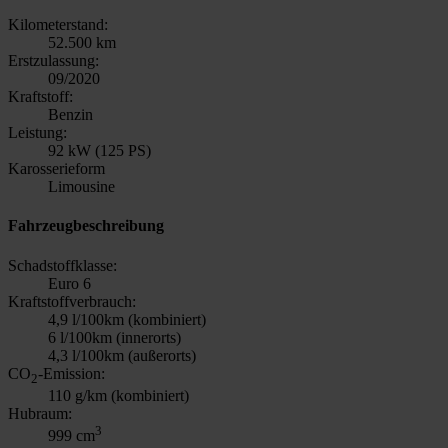
Kilometerstand:
52.500 km
Erstzulassung:
09/2020
Kraftstoff:
Benzin
Leistung:
92 kW (125 PS)
Karosserieform
Limousine
Fahrzeugbeschreibung
Schadstoffklasse:
Euro 6
Kraftstoffverbrauch:
4,9 l/100km (kombiniert)
6 l/100km (innerorts)
4,3 l/100km (außerorts)
CO
-Emission:
2
110 g/km (kombiniert)
Hubraum:
3
999 cm