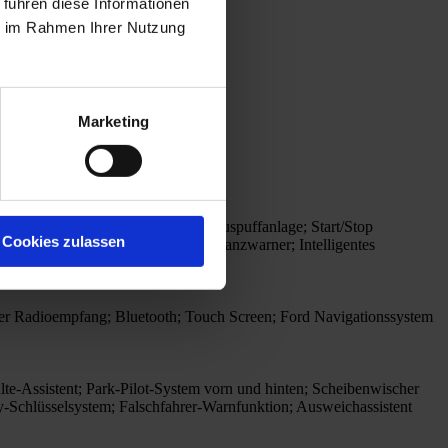
 führen diese Informationen
ie im Rahmen Ihrer Nutzung
Marketing
em mit Bordcomputer; Doppelrohr-Auspuffanlage; Start/Stop
Cookies zulassen
-Schalter; Distanzanzeige und Distanzwarner; Intelligentes
ler Radioempfang; Bluetooth; Touch Screen; Ford Navigationssystem
alte-Assistent; Park-Pilot-System vorn und hinten; Scheibenwischer
-Schlüsselsystem; Falschfahrer-Warnfunktion; Ausweichassistent