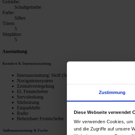
Getriebe:
Schaltgetriebe
Farbe:
Silber
Türen:
5
Sitzplätze:
5
Ausstattung
Komfort & Innenausstattung
Innenausstattung: Stoff (Schwarz)
Navigationssystem
Zentralverriegelung
El. Fensterheber
Zustimmung
Servolenkung
Sitzheizung
Einparkhilfe
Diese Webseite verwendet 
Radio
Beheizbare Frontscheibe
Wir verwenden Cookies, um I
und die Zugriffe auf unsere 
Außenausstattung & Farbe