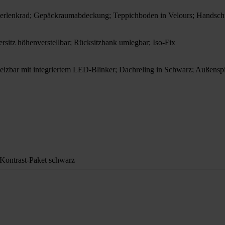
 Lederlenkrad; Gepäckraumabdeckung; Teppichboden in Velours; Hands
rsitz höhenverstellbar; Rücksitzbank umlegbar; Iso-Fix
eizbar mit integriertem LED-Blinker; Dachreling in Schwarz; Außenspie
; Kontrast-Paket schwarz