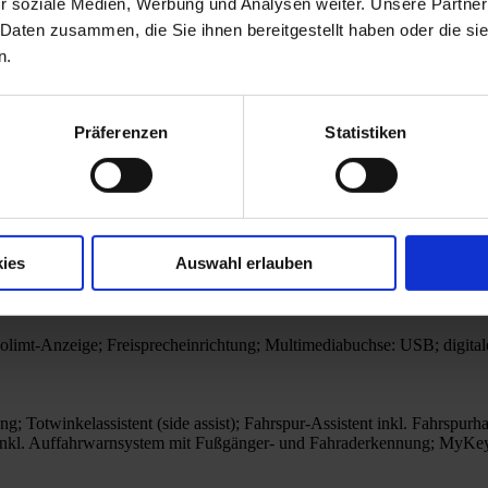
r soziale Medien, Werbung und Analysen weiter. Unsere Partner
 Daten zusammen, die Sie ihnen bereitgestellt haben oder die s
n.
Präferenzen
Statistiken
rbag; Beifahrer-Airbag; beheizte Frontscheibe; Fahrerinformationssyst
ies
Auswahl erlauben
 elektrisch mit Auto Hold Funktion; Servolenkung; Selektiver Fahrmodus
polimt-Anzeige; Freisprecheinrichtung; Multimediabuchse: USB; digita
 Totwinkelassistent (side assist); Fahrspur-Assistent inkl. Fahrspurh
t inkl. Auffahrwarnsystem mit Fußgänger- und Fahraderkennung; MyKey