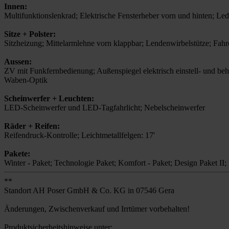
Innen:
Multifunktionslenkrad; Elektrische Fensterheber vorn und hinten;
Sitze + Polster:
Sitzheizung; Mittelarmlehne vorn klappbar; Lendenwirbelstütze; Fahre
Aussen:
ZV mit Funkfernbedienung; Außenspiegel elektrisch einstell- und beh
Waben-Optik
Scheinwerfer + Leuchten:
LED-Scheinwerfer und LED-Tagfahrlicht; Nebelscheinwerfer
Räder + Reifen:
Reifendruck-Kontrolle; Leichtmetallfelgen: 17'
Pakete:
Winter - Paket; Technologie Paket; Komfort - Paket; Design Paket II
**
Standort AH Poser GmbH & Co. KG in 07546 Gera
Änderungen, Zwischenverkauf und Irrtümer vorbehalten!
Produktsicherheitshinweise unter: